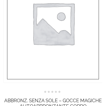
Valutato
0
ABBRONZ. SENZA SOLE – GOCCE MAGICHE
su
5