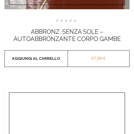
Valutato
0
ABBRONZ. SENZA SOLE –
su
5
AUTOABBRONZANTE CORPO GAMBE
37,00
€
AGGIUNGI AL CARRELLO