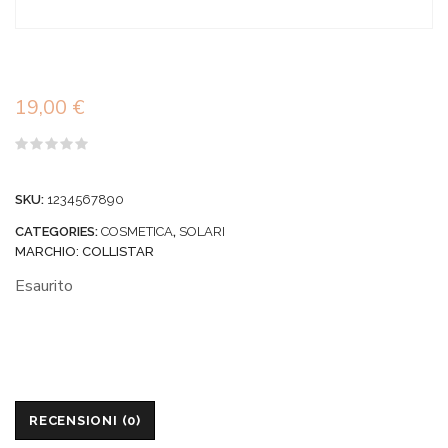
19,00
€
Valutato
0
su
SKU:
1234567890
5
CATEGORIES:
COSMETICA
,
SOLARI
MARCHIO:
COLLISTAR
Esaurito
RECENSIONI (0)