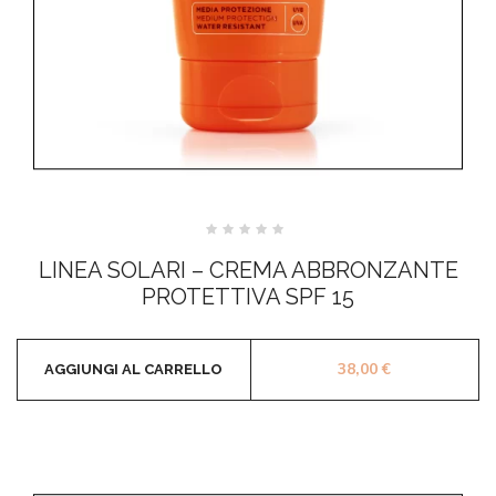
Valutato
0
LINEA SOLARI – CREMA ABBRONZANTE
su
5
PROTETTIVA SPF 15
38,00
€
AGGIUNGI AL CARRELLO