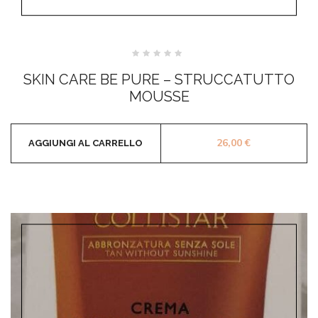
Valutato
0
SKIN CARE BE PURE – STRUCCATUTTO
su
5
MOUSSE
26,00
€
AGGIUNGI AL CARRELLO