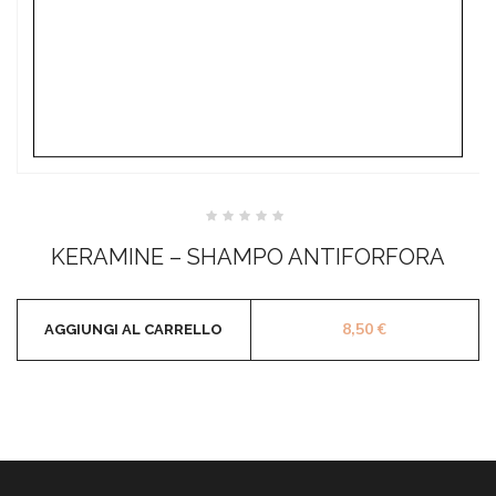
Valutato
0
KERAMINE – SHAMPO ANTIFORFORA
su
5
8,50
€
AGGIUNGI AL CARRELLO