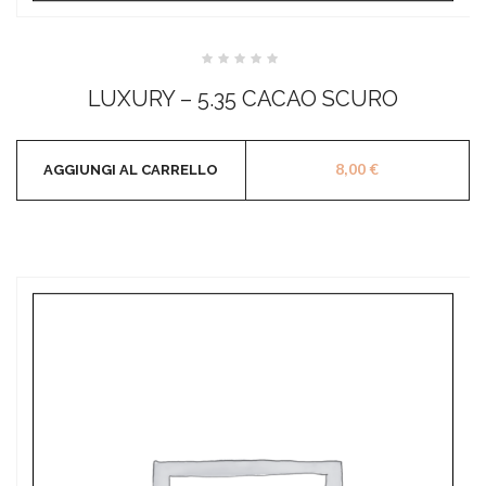
Valutato
0
LUXURY – 5.35 CACAO SCURO
su
5
8,00
€
AGGIUNGI AL CARRELLO