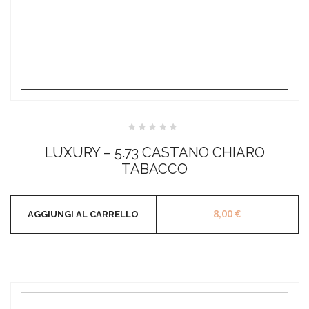
Valutato
0
LUXURY – 5.73 CASTANO CHIARO
su
5
TABACCO
8,00
€
AGGIUNGI AL CARRELLO