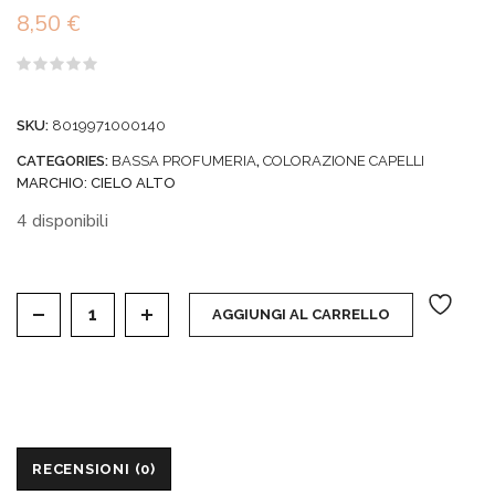
8,50
€
Valutato
0
su
SKU:
8019971000140
5
CATEGORIES:
BASSA PROFUMERIA
,
COLORAZIONE CAPELLI
MARCHIO:
CIELO ALTO
4 disponibili
KERAMINE H - COLORE 6,6 ROSSO PROFONDO quan
AGGIUNGI AL CARRELLO
RECENSIONI (0)