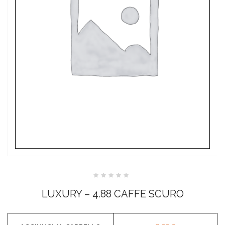
Valutato
0
LUXURY – 4.88 CAFFE SCURO
su
5