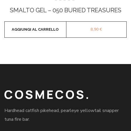
Valutato
0
SMALTO GEL – 050 BURIED TREASURES
su
5
8,90
€
AGGIUNGI AL CARRELLO
Hardhead catfish pikehead, pearleye yellowtail snapper
tuna fire bar.