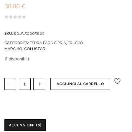
38,00
€
Valutato
0
su
SKU:
8015150005869
5
CATEGORIES:
TERRA FARD CIPRIA
,
TRUCCO
MARCHIO:
COLLISTAR
2 disponibili
IMPECCABILE MAXI BLUSH - 4 CONFETTO quantit
AGGIUNGI AL CARRELLO
RECENSIONI (0)