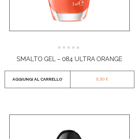
Valutato
0
SMALTO GEL – 084 ULTRA ORANGE
su
5
8,90
€
AGGIUNGI AL CARRELLO