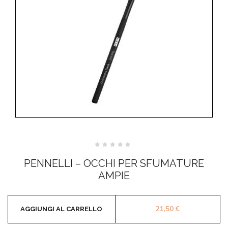
Valutato
0
PENNELLI – OCCHI PER SFUMATURE
su
5
AMPIE
21,50
€
AGGIUNGI AL CARRELLO