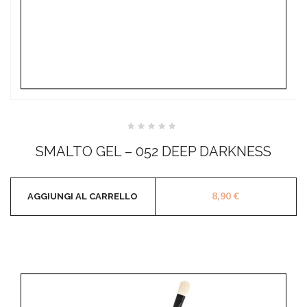
Valutato
0
SMALTO GEL – 052 DEEP DARKNESS
su
5
8,90
€
AGGIUNGI AL CARRELLO