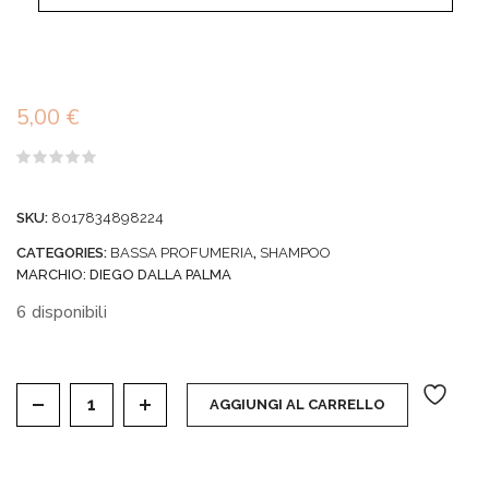
5,00
€
Valutato
0
su
SKU:
8017834898224
5
CATEGORIES:
BASSA PROFUMERIA
,
SHAMPOO
MARCHIO:
DIEGO DALLA PALMA
6 disponibili
HAIR CARE LISCIO SPAGHETTO - MASCHERA LISCI
AGGIUNGI AL CARRELLO