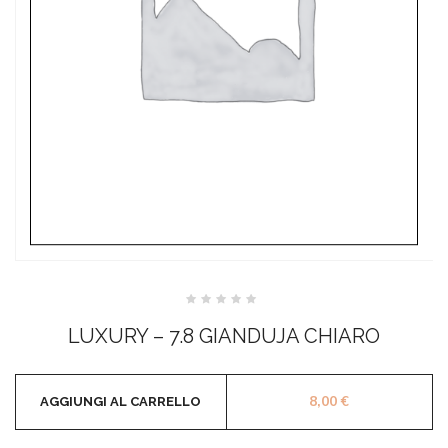
Valutato
0
LUXURY – 7.8 GIANDUJA CHIARO
su
5
8,00
€
AGGIUNGI AL CARRELLO