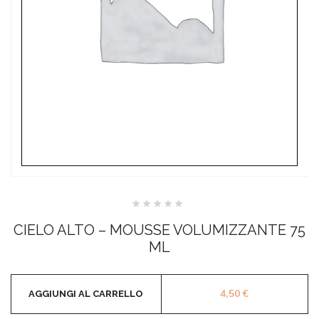
Valutato
0
CIELO ALTO – MOUSSE VOLUMIZZANTE 75
su
5
ML
4,50
€
AGGIUNGI AL CARRELLO