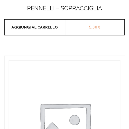
Valutato
0
PENNELLI – SOPRACCIGLIA
su
5
5,30
€
AGGIUNGI AL CARRELLO