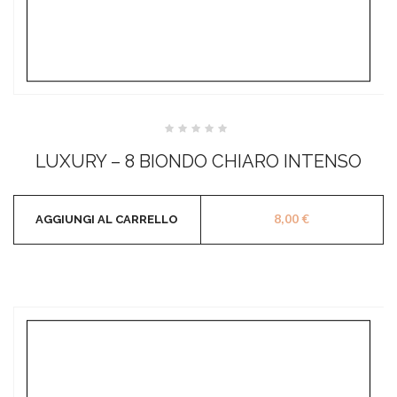
Valutato
0
LUXURY – 8 BIONDO CHIARO INTENSO
su
5
8,00
€
AGGIUNGI AL CARRELLO