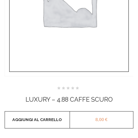
Valutato
0
LUXURY – 4.88 CAFFE SCURO
su
5
8,00
€
AGGIUNGI AL CARRELLO