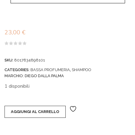
23,00
€
Valutato
0
su
SKU:
8017834898101
5
CATEGORIES:
BASSA PROFUMERIA
,
SHAMPOO
MARCHIO:
DIEGO DALLA PALMA
1 disponibili
AGGIUNGI AL CARRELLO