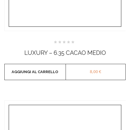
Valutato
0
LUXURY – 6.35 CACAO MEDIO
su
5
8,00
€
AGGIUNGI AL CARRELLO