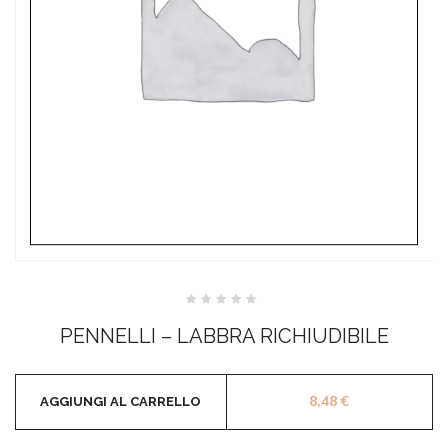
Valutato
0
PENNELLI – LABBRA RICHIUDIBILE
su
5
8,48
€
AGGIUNGI AL CARRELLO