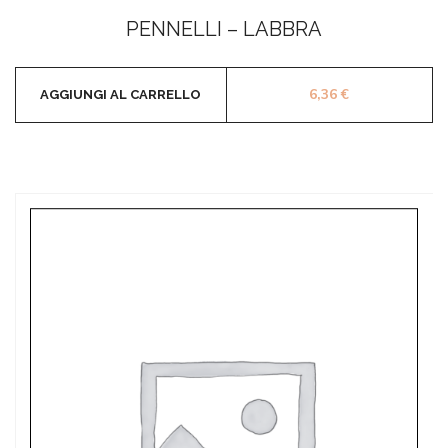
Valutato
0
PENNELLI – LABBRA
su
5
6,36
€
AGGIUNGI AL CARRELLO