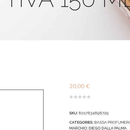
20,00
€
Valutato
0
su
SKU:
8017834898729
5
CATEGORIES:
BASSA PROFUMERI
MARCHIO:
DIEGO DALLA PALMA