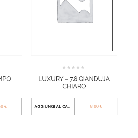
Valutato
0
MPO
LUXURY – 7.8 GIANDUJA
su
5
CHIARO
50
€
8,00
€
AGGIUNGI AL CARRELLO