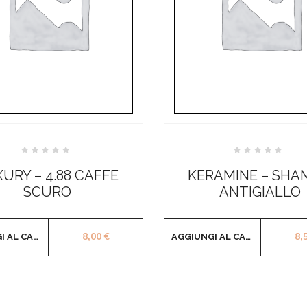
Valutato
Valutato
0
0
URY – 4.88 CAFFE
KERAMINE – SHA
su
su
5
5
SCURO
ANTIGIALLO
8,00
€
8,
AGGIUNGI AL CARRELLO
AGGIUNGI AL CARRELLO