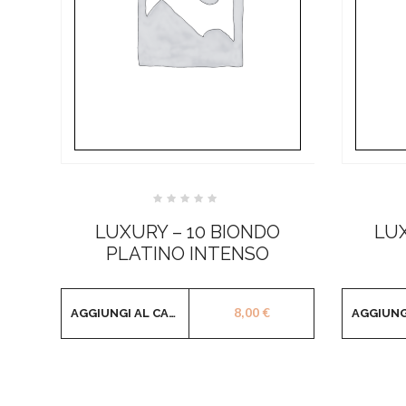
Valutato
0
LUXURY – 10 BIONDO
LUX
su
5
PLATINO INTENSO
8,00
€
AGGIUNGI AL CARRELLO