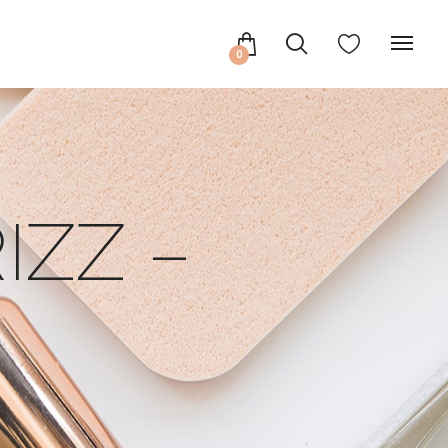
0
IZZ –
L