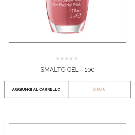
Valutato
0
SMALTO GEL – 100
su
5
8,90
€
AGGIUNGI AL CARRELLO