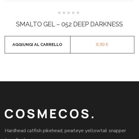
Valutato
0
SMALTO GEL – 052 DEEP DARKNESS
su
5
8,90
€
AGGIUNGI AL CARRELLO
Hardhead catfish pikehead, pearleye yellowtail snapper