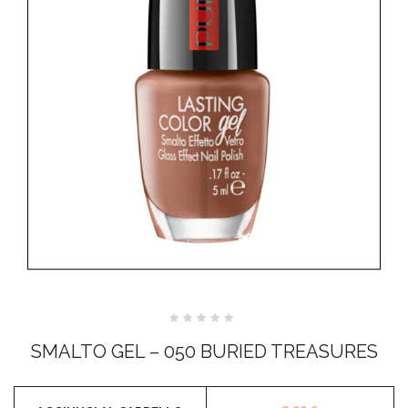
Valutato
0
SMALTO GEL – 050 BURIED TREASURES
su
5