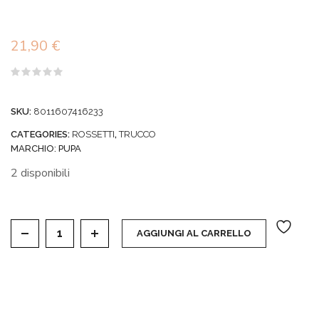
21,90
€
Valutato
0
su
SKU:
8011607416233
5
CATEGORIES:
ROSSETTI
,
TRUCCO
MARCHIO:
PUPA
2 disponibili
GLOSS SHOCK PLUMP BLING BLING - 012 RUBY CR
AGGIUNGI AL CARRELLO