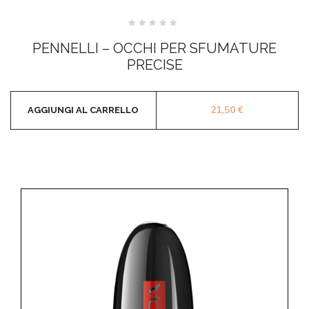
Valutato
0
PENNELLI – OCCHI PER SFUMATURE
su
5
PRECISE
21,50
€
AGGIUNGI AL CARRELLO