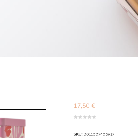
17,50
€
Valutato
0
su
SKU:
8011607406517
5