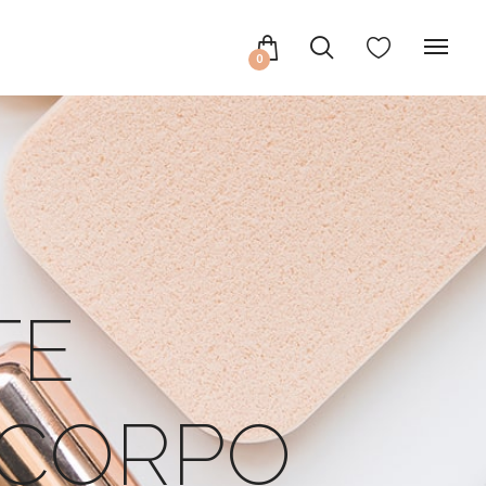
0
TE
 CORPO