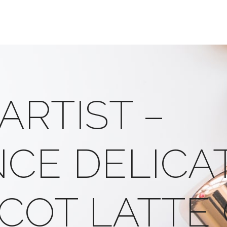
ARTIST –
CE DELICA
COT LATTE