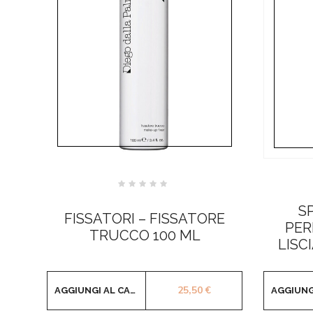
Valutato
0
S
su
FISSATORI – FISSATORE
5
PER
TRUCCO 100 ML
LISC
25,50
€
AGGIUNGI AL CARRELLO