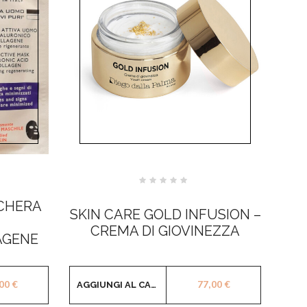
Valutato
0
CHERA
su
SKIN CARE GOLD INFUSION –
5
CREMA DI GIOVINEZZA
AGENE
,00
€
77,00
€
AGGIUNGI AL CARRELLO