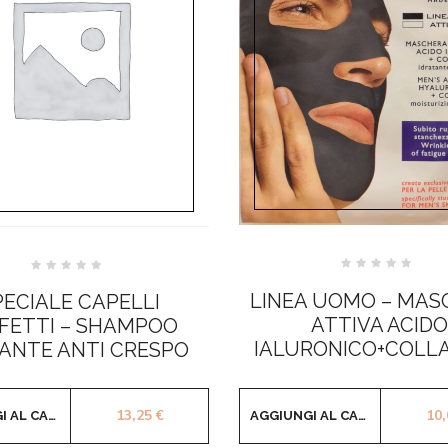
Valutato
Valutato
0
0
LINEA UOMO – MAS
PECIALE CAPELLI
su
su
5
5
ATTIVA ACIDO
FETTI – SHAMPOO
IALURONICO+COLL
IANTE ANTI CRESPO
13,25
€
10
AGGIUNGI AL CARRELLO
AGGIUNGI AL CARRELLO