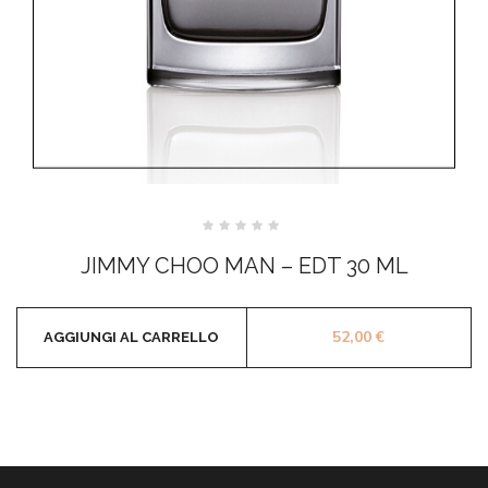
Valutato
0
JIMMY CHOO MAN – EDT 30 ML
su
5
52,00
€
AGGIUNGI AL CARRELLO