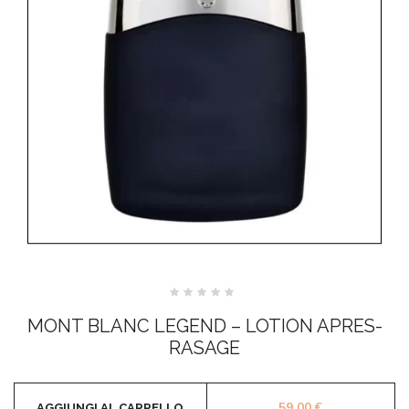
Valutato
0
MONT BLANC LEGEND – LOTION APRES-
su
5
RASAGE
59,00
€
AGGIUNGI AL CARRELLO