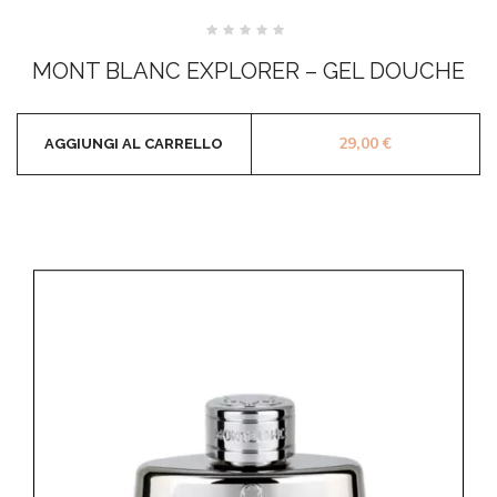
Valutato
0
MONT BLANC EXPLORER – GEL DOUCHE
su
5
29,00
€
AGGIUNGI AL CARRELLO