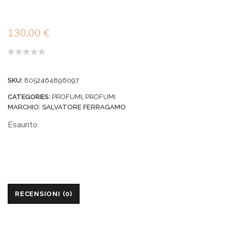
130,00
€
Valutato
0
su
SKU:
8052464896097
5
CATEGORIES:
PROFUMI
,
PROFUMI
MARCHIO:
SALVATORE FERRAGAMO
Esaurito
RECENSIONI (0)