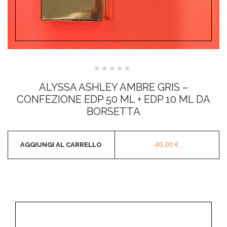
Valutato
0
ALYSSA ASHLEY AMBRE GRIS –
su
5
CONFEZIONE EDP 50 ML + EDP 10 ML DA
BORSETTA
40,00
€
AGGIUNGI AL CARRELLO