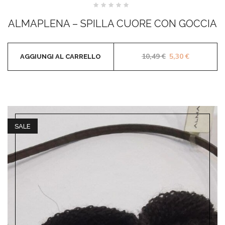
Valutato
0
ALMAPLENA – SPILLA CUORE CON GOCCIA
su
5
Il prezzo origina
Il prezzo a
10,49
€
5,30
€
AGGIUNGI AL CARRELLO
SALE