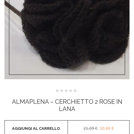
Valutato
0
ALMAPLENA – CERCHIETTO 2 ROSE IN
su
5
LANA
Il prezzo original
Il prezzo 
21,09
€
10,60
€
AGGIUNGI AL CARRELLO