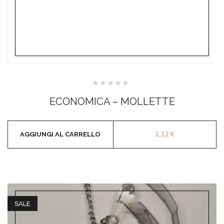
Valutato
0
ECONOMICA – MOLLETTE
su
5
2,12
€
AGGIUNGI AL CARRELLO
SALE