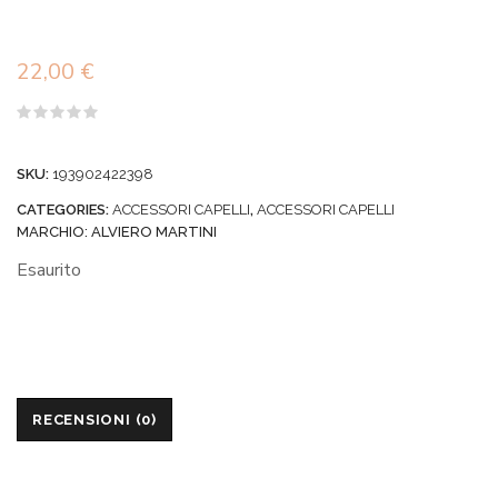
22,00
€
Valutato
0
su
SKU:
193902422398
5
CATEGORIES:
ACCESSORI CAPELLI
,
ACCESSORI CAPELLI
MARCHIO:
ALVIERO MARTINI
Esaurito
RECENSIONI (0)