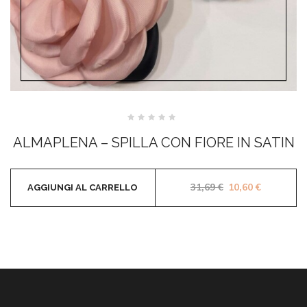
Valutato
0
ALMAPLENA – SPILLA CON FIORE IN SATIN
su
5
Il prezzo original
Il prezzo 
31,69
€
10,60
€
AGGIUNGI AL CARRELLO