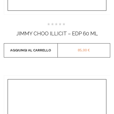
Valutato
0
JIMMY CHOO ILLICIT – EDP 60 ML
su
5
85,00
€
AGGIUNGI AL CARRELLO