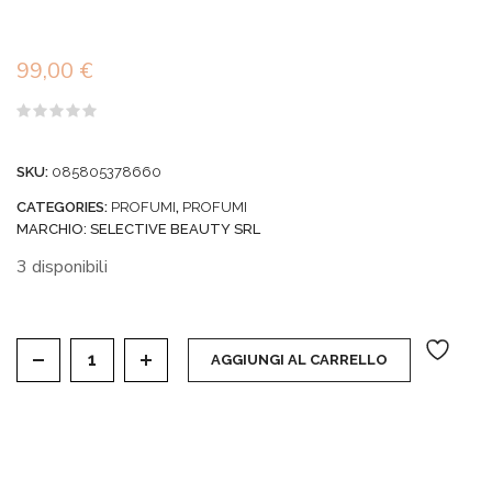
99,00
€
Valutato
0
su
SKU:
085805378660
5
CATEGORIES:
PROFUMI
,
PROFUMI
MARCHIO:
SELECTIVE BEAUTY SRL
3 disponibili
ELIZABETH ARDEN ETERNAL AURA - EDP 100 ML 
AGGIUNGI AL CARRELLO