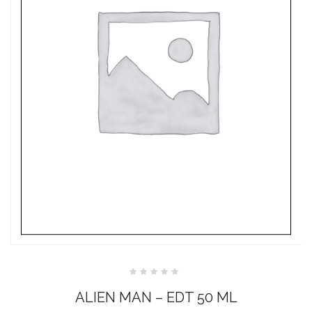
Valutato
0
ALIEN MAN – EDT 50 ML
su
5