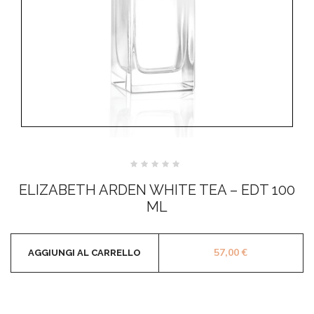
Valutato
0
ELIZABETH ARDEN WHITE TEA – EDT 100
su
5
ML
57,00
€
AGGIUNGI AL CARRELLO