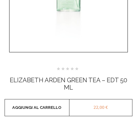
Valutato
0
ELIZABETH ARDEN GREEN TEA – EDT 50
su
5
ML
22,00
€
AGGIUNGI AL CARRELLO