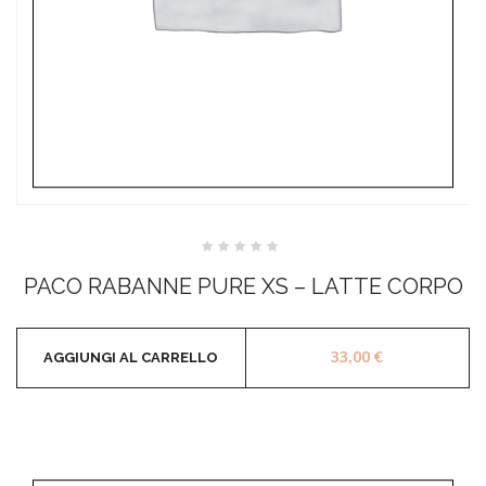
Valutato
0
PACO RABANNE PURE XS – LATTE CORPO
su
5
33,00
€
AGGIUNGI AL CARRELLO