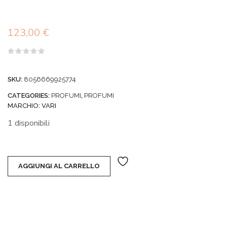
123,00
€
Valutato
0
su
SKU:
8056669925774
5
CATEGORIES:
PROFUMI
,
PROFUMI
MARCHIO:
VARI
1 disponibili
AGGIUNGI AL CARRELLO