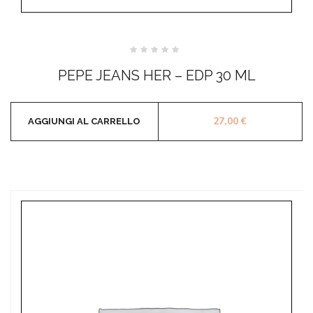
Valutato
0
PEPE JEANS HER – EDP 30 ML
su
5
27,00
€
AGGIUNGI AL CARRELLO