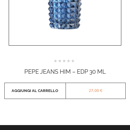
Valutato
0
PEPE JEANS HIM – EDP 30 ML
su
5
27,00
€
AGGIUNGI AL CARRELLO