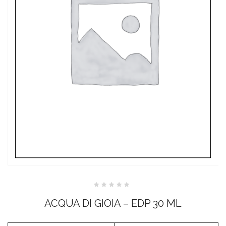
Valutato
0
ACQUA DI GIOIA – EDP 30 ML
su
5