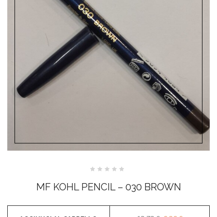
Valutato
0
MF KOHL PENCIL – 030 BROWN
su
5