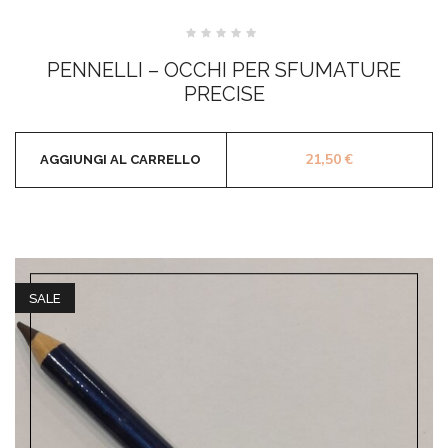
Valutato
0
PENNELLI – OCCHI PER SFUMATURE
su
5
PRECISE
21,50
€
AGGIUNGI AL CARRELLO
SALE