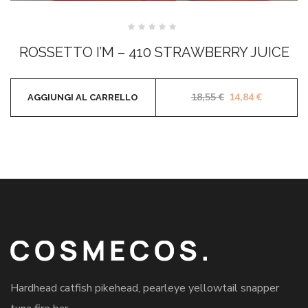
Valutato
0
ROSSETTO I’M – 410 STRAWBERRY JUICE
su
5
Il prezzo original
Il prezzo 
18,55
€
14,84
€
AGGIUNGI AL CARRELLO
Hardhead catfish pikehead, pearleye yellowtail snapper