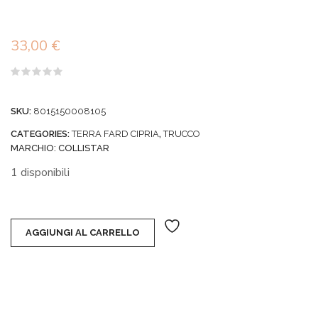
33,00
€
Valutato
0
su
SKU:
8015150008105
5
CATEGORIES:
TERRA FARD CIPRIA
,
TRUCCO
MARCHIO:
COLLISTAR
1 disponibili
AGGIUNGI AL CARRELLO