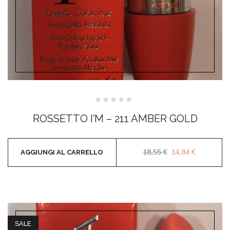
Valutato
0
ROSSETTO I’M – 211 AMBER GOLD
su
5
Il prezzo original
Il prezzo 
18,55
€
14,84
€
AGGIUNGI AL CARRELLO
SALE