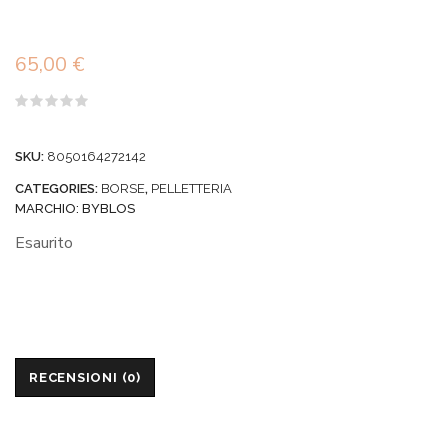
65,00
€
Valutato
0
su
SKU:
8050164272142
5
CATEGORIES:
BORSE
,
PELLETTERIA
MARCHIO:
BYBLOS
Esaurito
RECENSIONI (0)