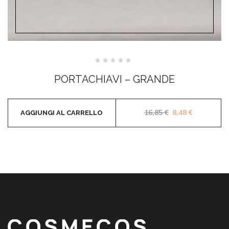
Valutato
0
PORTACHIAVI – GRANDE
su
5
Il prezzo origina
Il prezzo a
16,85
€
8,48
€
AGGIUNGI AL CARRELLO