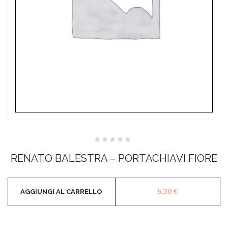
Valutato
0
RENATO BALESTRA – PORTACHIAVI FIORE
su
5
5,30
€
AGGIUNGI AL CARRELLO