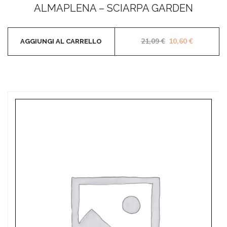
0
ALMAPLENA – SCIARPA GARDEN
su
5
Il prezzo original
Il prezzo 
21,09
€
10,60
€
AGGIUNGI AL CARRELLO