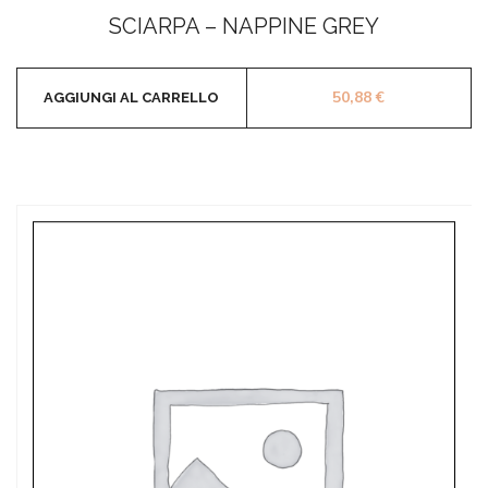
0
SCIARPA – NAPPINE GREY
su
5
50,88
€
AGGIUNGI AL CARRELLO