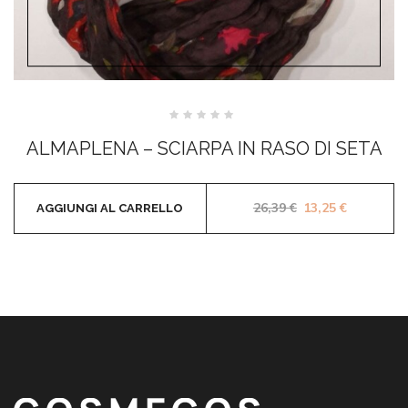
Valutato
0
ALMAPLENA – SCIARPA IN RASO DI SETA
su
5
Il prezzo original
Il prezzo 
26,39
€
13,25
€
AGGIUNGI AL CARRELLO