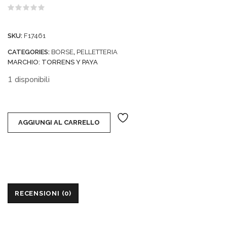
prezzo
prezzo
Valutato
0
originale
attuale
su
SKU:
F17461
5
era:
è:
CATEGORIES:
BORSE
,
PELLETTERIA
61,48 €.
37,10 €.
MARCHIO:
TORRENS Y PAYA
1 disponibili
AGGIUNGI AL CARRELLO
RECENSIONI (0)