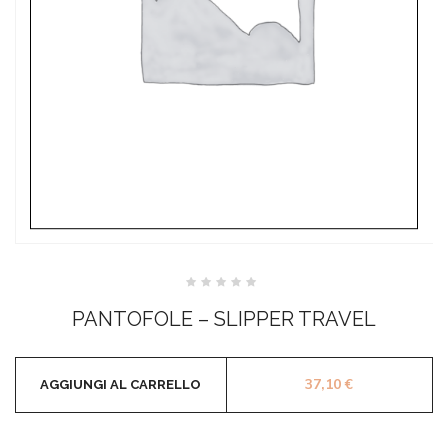
Valutato
0
PANTOFOLE – SLIPPER TRAVEL
su
5
37,10
€
AGGIUNGI AL CARRELLO