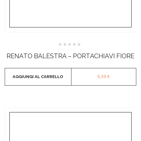
Valutato
0
RENATO BALESTRA – PORTACHIAVI FIORE
su
5
5,30
€
AGGIUNGI AL CARRELLO