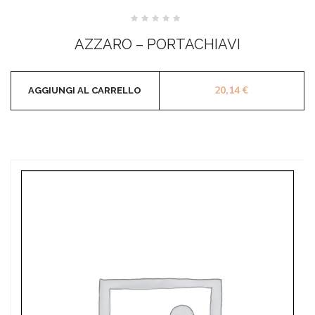
Valutato
0
AZZARO – PORTACHIAVI
su
5
20,14
€
AGGIUNGI AL CARRELLO