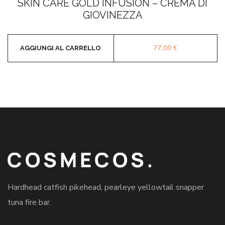
SKIN CARE GOLD INFUSION – CREMA DI
su
5
GIOVINEZZA
77,00
€
AGGIUNGI AL CARRELLO
Hardhead catfish pikehead, pearleye yellowtail snapper
tuna fire bar.